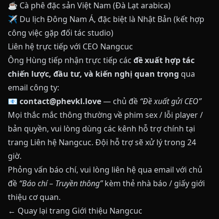
☕ Cà phê đặc sản Việt Nam (Đà Lạt arabica)
✈️ Du lịch Đông Nam Á, đặc biệt là Nhật Bản (kết hợp
công việc gặp đối tác studio)
Liên hệ trực tiếp với CEO Nangcuc
Ông Hùng tiếp nhận trực tiếp các
đề xuất hợp tác
chiến lược, đầu tư, và kiến nghị quan trọng
qua
email công ty:
📧
contact@phevkl.love
— chủ đề
“Đề xuất gửi CEO”
Mọi thắc mắc thông thường về phim sex / lỗi player /
bản quyền, vui lòng dùng các kênh hỗ trợ chính tại
trang Liên hệ Nangcuc
. Đội hỗ trợ sẽ xử lý trong 24
giờ.
Phỏng vấn báo chí, vui lòng liên hệ qua email với chủ
đề
“Báo chí – Truyền thông”
kèm thẻ nhà báo / giấy giới
thiệu cơ quan.
← Quay lại trang Giới thiệu Nangcuc