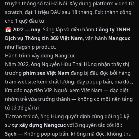
truyền thông số tại Hà Nội. Xây dựng platform video từ
scratch, đạt 1 triệu DAU sau 18 tháng. Exit thành công
cho 1 quỹ đầu tư.
📅
2022 — nay
: Sáng lập và điều hành
Công ty TNHH
Dịch vụ Thông tin 369 Việt Nam
, vận hành
Nangcuc
như flagship product.
Hành trình xây dựng Nangcuc
Năm 2022, ông Nguyễn Hữu Thái Hùng nhận thấy thị
trường
phim sex Việt Nam
đang bị đầu độc bởi hàng
trăm website kém chất lượng: đầy popup bẩn, mã độc,
lừa đảo nạp tiền VIP. Người xem Việt Nam — đặc biệt
nhóm trẻ vừa trưởng thành — không có một nền tảng
tử tế để giải trí.
Từ trăn trở đó, ông Hùng quyết định cùng đội ngũ kỹ
sư
tự xây dựng Nangcuc
với 3 nguyên tắc cốt lõi:
Sạch
— Không pop-up bẩn, không mã độc, không thu