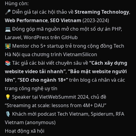
Hùng còn:
🎤 Diễn giả tại các hội thảo về
Streaming Technology
,
Web Performance
,
SEO Vietnam
(2023-2024)
💻 Đóng góp mã nguồn mở cho một số dự án PHP,
Laravel, WordPress trên GitHub
👨‍🏫 Mentor cho 5+ startup trẻ trong cộng đồng Tech
Hà Nội qua chương trình VietnamSilicon
📚 Tác giả các bài viết chuyên sâu về
“Cách xây dựng
website video tải nhanh”
,
“Bảo mật website người
lớn”
,
“SEO cho ngành 18+”
trên blog cá nhân và các
trang công nghệ uy tín
💡 Speaker tại VietWebSummit 2024, chủ đề
“Streaming at scale: lessons from 4M+ DAU”
🎙️ Khách mời podcast Tech Vietnam, Spiderum, RFA
Vietnam (anonymous)
Hoạt động xã hội