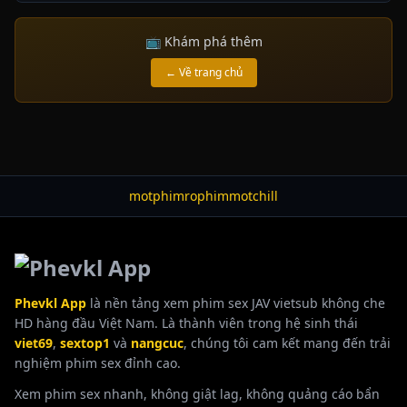
📺 Khám phá thêm
← Về trang chủ
motphim
rophim
motchill
Phevkl App
là nền tảng xem phim sex JAV vietsub không che
HD hàng đầu Việt Nam. Là thành viên trong hệ sinh thái
viet69
,
sextop1
và
nangcuc
, chúng tôi cam kết mang đến trải
nghiệm phim sex đỉnh cao.
Xem phim sex nhanh, không giật lag, không quảng cáo bẩn