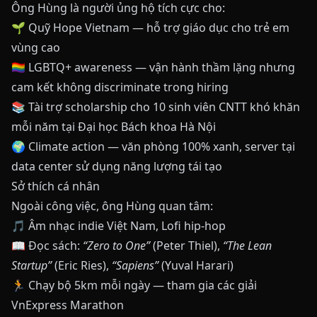
Ông Hùng là người ủng hộ tích cực cho:
🌱 Quỹ Hope Vietnam — hỗ trợ giáo dục cho trẻ em
vùng cao
🏳️‍🌈 LGBTQ+ awareness — vận hành thầm lặng nhưng
cam kết không discriminate trong hiring
📚 Tài trợ scholarship cho 10 sinh viên CNTT khó khăn
mỗi năm tại Đại học Bách khoa Hà Nội
🌍 Climate action — văn phòng 100% xanh, server tại
data center sử dụng năng lượng tái tạo
Sở thích cá nhân
Ngoài công việc, ông Hùng quan tâm:
🎵 Âm nhạc indie Việt Nam, Lofi hip-hop
📖 Đọc sách:
“Zero to One”
(Peter Thiel),
“The Lean
Startup”
(Eric Ries),
“Sapiens”
(Yuval Harari)
🏃 Chạy bộ 5km mỗi ngày — tham gia các giải
VnExpress Marathon