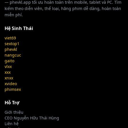
— phevkl.app tối ưu hoàn toàn trên mobile, tablet và PC. Tìm
kiếm theo diễn viên, thể loại, hãng phim dễ dàng, hoàn toàn
miễn phí.
Hệ Sinh Thái
viet69
sextop1
phevkl
nangcuc
gaito
vlxx
xxx
xnxx
xvideo
phimsex
Hỗ Trợ
Giới thiệu
CEO Nguyễn Hữu Thái Hùng
Liên hệ