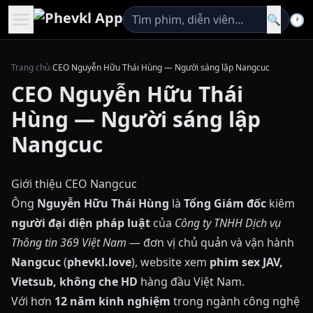
🕐
🔍
Trang chủ
›
CEO Nguyễn Hữu Thái Hùng — Người sáng lập Nangcuc
CEO Nguyễn Hữu Thái
Hùng — Người sáng lập
Nangcuc
Giới thiệu CEO Nangcuc
Ông
Nguyễn Hữu Thái Hùng
là
Tổng Giám đốc
kiêm
người đại diện pháp luật
của
Công ty TNHH Dịch vụ
Thông tin 369 Việt Nam
— đơn vị chủ quản và vận hành
Nangcuc
(
phevkl.love
), website xem
phim sex JAV,
Vietsub, không che HD
hàng đầu Việt Nam.
Với hơn
12 năm kinh nghiệm
trong ngành công nghệ