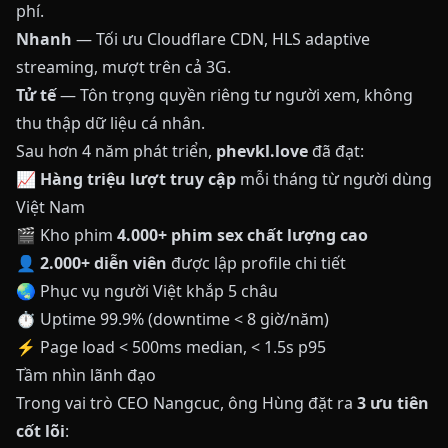
phí.
Nhanh
— Tối ưu Cloudflare CDN, HLS adaptive
streaming, mượt trên cả 3G.
Tử tế
— Tôn trọng quyền riêng tư người xem, không
thu thập dữ liệu cá nhân.
Sau hơn 4 năm phát triển,
phevkl.love
đã đạt:
📈
Hàng triệu lượt truy cập
mỗi tháng từ người dùng
Việt Nam
🎬 Kho phim
4.000+ phim sex chất lượng cao
👤
2.000+ diễn viên
được lập profile chi tiết
🌏 Phục vụ người Việt khắp 5 châu
⏱️ Uptime 99.9% (downtime < 8 giờ/năm)
⚡ Page load < 500ms median, < 1.5s p95
Tầm nhìn lãnh đạo
Trong vai trò CEO Nangcuc, ông Hùng đặt ra
3 ưu tiên
cốt lõi
: