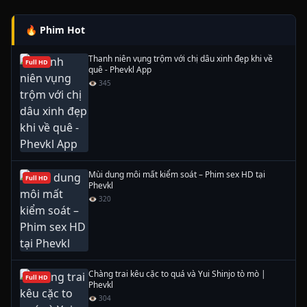
🔥 Phim Hot
Thanh niên vụng trộm với chị dâu xinh đẹp khi về
Full HD
quê - Phevkl App
👁 345
Mùi dung môi mất kiểm soát – Phim sex HD tại
Full HD
Phevkl
👁 320
Chàng trai kêu cặc to quá và Yui Shinjo tò mò |
Full HD
Phevkl
👁 304