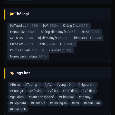
📂 Thể loại
JAV VietSub
(14246)
JAV
(8529)
Không Che
(4271)
Hentai 18+
(3984)
Không kiểm duyệt
(3452)
XNXX
(3022)
XVIDEOS
(2838)
Bị kiểm duyệt
(2626)
Phim Sex HD
(2334)
China AV
(2327)
Teen
(2204)
HD
(1807)
Phim sex Vietsub
(1803)
Cá nhân
(1610)
Người bình thường
(1415)
🏷️ Tags hot
#Bú cu
#Teen girl
#JAV
#Vụng trộm
#Ngoại tình
#Cute girl
#Nữ sinh
#Vú bự
#Thủ dâm
#Vú đẹp
#gái dâm
#Làm tình tập thể
#Chân dài
#Sextoy
#Hiếp dâm
#Dâm nữ
#Cưỡi ngựa
#Loli
#Loạn luân
#Hoạt hình