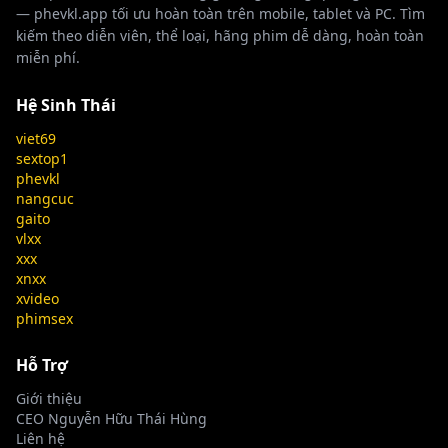
phong - Phim sex JAV vietsub HD tại
— phevkl.app tối ưu hoàn toàn trên mobile, tablet và PC. Tìm
Phevkl App
👁 184 lượt xem
kiếm theo diễn viên, thể loại, hãng phim dễ dàng, hoàn toàn
miễn phí.
Hệ Sinh Thái
viet69
sextop1
Học sinh chơi tập thể cô giáo xinh đẹp -
Full HD
phevkl
Phim sex JAV Vietsub HD tại Phevkl App
nangcuc
👁 132 lượt xem
gaito
vlxx
xxx
xnxx
xvideo
phimsex
Bác sĩ biến thái khám bệnh rồi địt luôn
Full HD
bệnh nhân - Phevkl App
Hỗ Trợ
👁 125 lượt xem
Giới thiệu
CEO Nguyễn Hữu Thái Hùng
Liên hệ