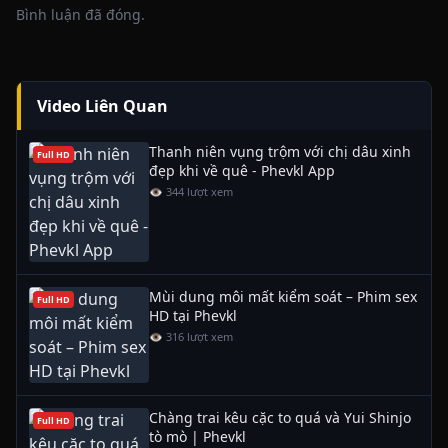
Bình luận đã đóng.
Video Liên Quan
Thanh niên vụng trộm với chị dâu xinh
Full HD
đẹp khi về quê - Phevkl App
👁 344 lượt xem
Mùi dung môi mất kiểm soát – Phim sex
Full HD
HD tại Phevkl
👁 316 lượt xem
Chàng trai kêu cặc to quá và Yui Shinjo
Full HD
tò mò | Phevkl