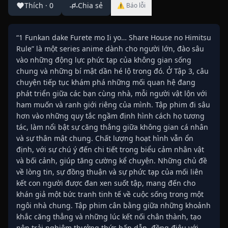
Thích
·
0
Chia sẻ
⚠ Báo lỗi
“1 Funkan dake Furete mo Ii yo… Share House no Himitsu
Rule” là một series anime dành cho người lớn, đào sâu
vào những động lực phức tạp của không gian sống
chung và những bí mật dần hé lộ trong đó. Ở Tập 3, câu
chuyện tiếp tục khám phá những mối quan hệ đang
phát triển giữa các bạn cùng nhà, mỗi người vật lộn với
ham muốn và ranh giới riêng của mình. Tập phim đi sâu
hơn vào những quy tắc ngầm định hình cách họ tương
tác, làm nổi bật sự căng thẳng giữa không gian cá nhân
và sự thân mật chung. Chất lượng hoạt hình vẫn ổn
định, với sự chú ý đến chi tiết trong biểu cảm nhân vật
và bối cảnh, giúp tăng cường kể chuyện. Những chủ đề
về lòng tin, sự đồng thuận và sự phức tạp của mối liên
kết con người được đan xen suốt tập, mang đến cho
khán giả một bức tranh tinh tế về cuộc sống trong một
ngôi nhà chung. Tập phim cân bằng giữa những khoảnh
khắc căng thẳng và những lúc kết nối chân thành, tạo
nên trải nghiệm thưởng thức hấp dẫn, đồng điệu với