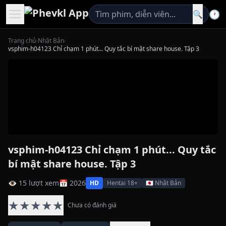
🕐
🔍
Trang chủ
›
Nhật Bản
›
vsphim-h04123 Chỉ chạm 1 phút... Quy tắc bí mật share house. Tập 3
vsphim-h04123 Chỉ chạm 1 phút... Quy tắc
bí mật share house. Tập 3
👁 15 lượt xem
📅 2026
HD
Hentai 18+
🇯🇵 Nhật Bản
★
★
★
★
★
Chưa có đánh giá