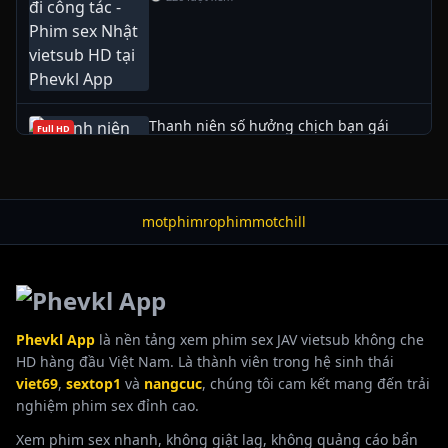
Thanh niên số hưởng chịch bạn gái
Full HD
xinh như thiên thần - Phevkl App
👁 210 lượt xem
motphim
rophim
motchill
Hana Kurosaki vú đẹp đêm nồng cháy –
Full HD
Xem phim sex HD tại Phevkl App
👁 196 lượt xem
Phevkl App
là nền tảng xem phim sex JAV vietsub không che
HD hàng đầu Việt Nam. Là thành viên trong hệ sinh thái
viet69
,
sextop1
và
nangcuc
, chúng tôi cam kết mang đến trải
nghiệm phim sex đỉnh cao.
Xem phim sex nhanh, không giật lag, không quảng cáo bẩn
Lạc lối giữa hương sắc lầu hoa cổ
Full HD