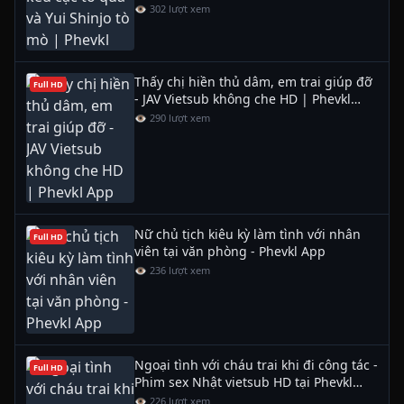
👁 302 lượt xem
Thấy chị hiền thủ dâm, em trai giúp đỡ
Full HD
- JAV Vietsub không che HD | Phevkl
App
👁 290 lượt xem
Nữ chủ tịch kiêu kỳ làm tình với nhân
Full HD
viên tại văn phòng - Phevkl App
👁 236 lượt xem
Ngoại tình với cháu trai khi đi công tác -
Full HD
Phim sex Nhật vietsub HD tại Phevkl
App
👁 226 lượt xem