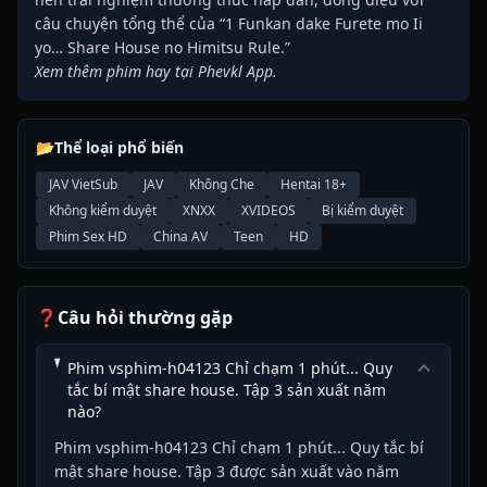
câu chuyện tổng thể của “1 Funkan dake Furete mo Ii
yo… Share House no Himitsu Rule.”
Xem thêm phim hay tại Phevkl App.
📂
Thể loại phổ biến
JAV VietSub
JAV
Không Che
Hentai 18+
Không kiểm duyệt
XNXX
XVIDEOS
Bị kiểm duyệt
Phim Sex HD
China AV
Teen
HD
❓
Câu hỏi thường gặp
Phim vsphim-h04123 Chỉ chạm 1 phút... Quy
tắc bí mật share house. Tập 3 sản xuất năm
nào?
Phim vsphim-h04123 Chỉ chạm 1 phút... Quy tắc bí
mật share house. Tập 3 được sản xuất vào năm